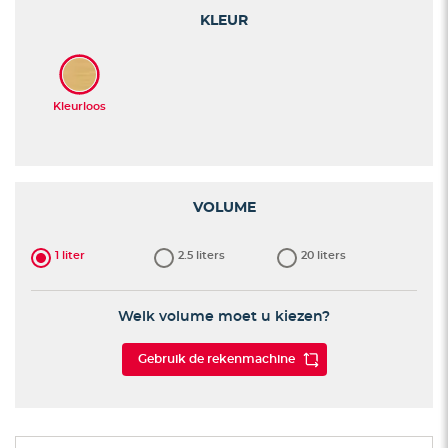
de
KLEUR
afbeeldingen-
gallerij
VOLUME
1 liter
2.5 liters
20 liters
Welk volume moet u kiezen?
Gebruik de rekenmachine