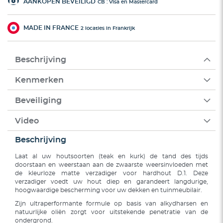
AANKOPEN BEVEILIGD
CB : Visa en Mastercard
MADE IN FRANCE
2 locaties in Frankrijk
Beschrijving
Kenmerken
Beveiliging
Video
Beschrijving
Laat al uw houtsoorten (teak en kurk) de tand des tijds
doorstaan en weerstaan aan de zwaarste weersinvloeden met
de kleurloze matte verzadiger voor hardhout D.1. Deze
verzadiger voedt uw hout diep en garandeert langdurige,
hoogwaardige bescherming voor uw dekken en tuinmeubilair.
Zijn ultraperformante formule op basis van alkydharsen en
natuurlijke oliën zorgt voor uitstekende penetratie van de
ondergrond.