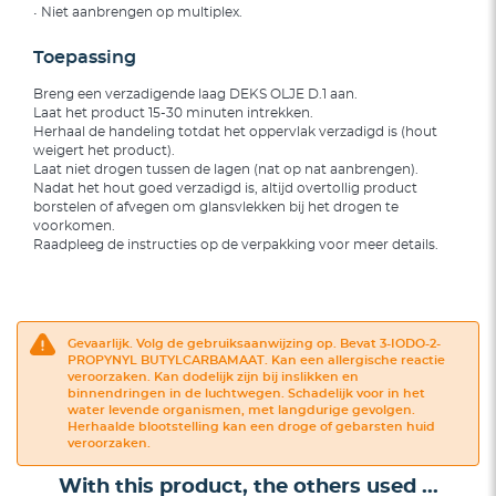
• Niet aanbrengen op multiplex.
Toepassing
Breng een verzadigende laag DEKS OLJE D.1 aan.
Laat het product 15-30 minuten intrekken.
Herhaal de handeling totdat het oppervlak verzadigd is (hout
weigert het product).
Laat niet drogen tussen de lagen (nat op nat aanbrengen).
Nadat het hout goed verzadigd is, altijd overtollig product
borstelen of afvegen om glansvlekken bij het drogen te
voorkomen.
Raadpleeg de instructies op de verpakking voor meer details.
Gevaarlijk. Volg de gebruiksaanwijzing op. Bevat 3-IODO-2-
PROPYNYL BUTYLCARBAMAAT. Kan een allergische reactie
veroorzaken. Kan dodelijk zijn bij inslikken en
binnendringen in de luchtwegen. Schadelijk voor in het
water levende organismen, met langdurige gevolgen.
Herhaalde blootstelling kan een droge of gebarsten huid
veroorzaken.
With this product, the others used ...