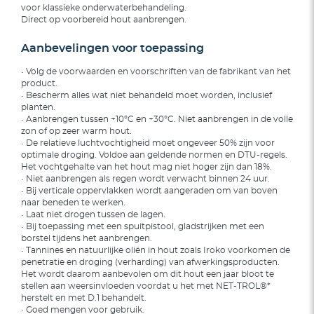
voor klassieke onderwaterbehandeling.
Direct op voorbereid hout aanbrengen.
Aanbevelingen voor toepassing
• Volg de voorwaarden en voorschriften van de fabrikant van het
product.
• Bescherm alles wat niet behandeld moet worden, inclusief
planten.
• Aanbrengen tussen +10°C en +30°C. Niet aanbrengen in de volle
zon of op zeer warm hout.
• De relatieve luchtvochtigheid moet ongeveer 50% zijn voor
optimale droging. Voldoe aan geldende normen en DTU-regels.
Het vochtgehalte van het hout mag niet hoger zijn dan 18%.
• Niet aanbrengen als regen wordt verwacht binnen 24 uur.
• Bij verticale oppervlakken wordt aangeraden om van boven
naar beneden te werken.
• Laat niet drogen tussen de lagen.
• Bij toepassing met een spuitpistool, gladstrijken met een
borstel tijdens het aanbrengen.
• Tannines en natuurlijke oliën in hout zoals Iroko voorkomen de
penetratie en droging (verharding) van afwerkingsproducten.
Het wordt daarom aanbevolen om dit hout een jaar bloot te
stellen aan weersinvloeden voordat u het met NET-TROL®*
herstelt en met D.1 behandelt.
• Goed mengen voor gebruik.