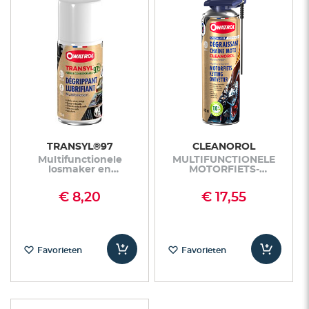
TRANSYL®97
CLEANOROL
Multifunctionele
MULTIFUNCTIONELE
losmaker en
MOTORFIETS-
smeermiddel met
KETTINGREINIGER EN
biogebaseerde formule
ONTVETTER
€ 8,20
€ 17,55
Favorieten
Favorieten