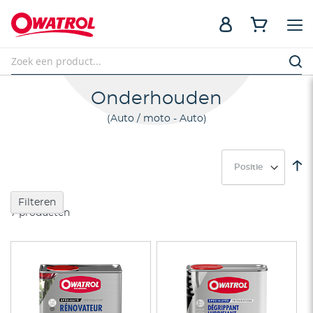
Onderhouden
Auto / moto - Auto
V
h
na
Filteren
la
7
producten
so