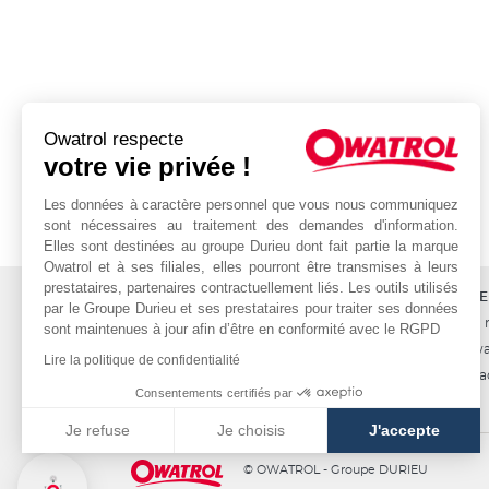
Owatrol respecte
votre vie privée !
Les données à caractère personnel que vous nous communiquez
sont nécessaires au traitement des demandes d'information.
Elles sont destinées au groupe Durieu dont fait partie la marque
Owatrol et à ses filiales, elles pourront être transmises à leurs
prestataires, partenaires contractuellement liés. Les outils utilisés
OWATROL
KLANTENSE
par le Groupe Durieu et ses prestataires pour traiter ses données
Producten
Levering en 
sont maintenues à jour afin d’être en conformité avec le RGPD
Projecten
Owatrol Kwal
Lire la politique de confidentialité
Materialen
Neem contac
Consentements certifiés par
Je refuse
Je choisis
J'accepte
Axeptio consent
Plateforme de Gestion du Consentement : Personnalisez vos Optio
© OWATROL - Groupe DURIEU