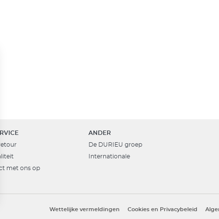
RVICE
ANDER
retour
De DURIEU groep
iteit
Internationale
t met ons op
ns
Wettelijke vermeldingen
Cookies en Privacybeleid
Alg