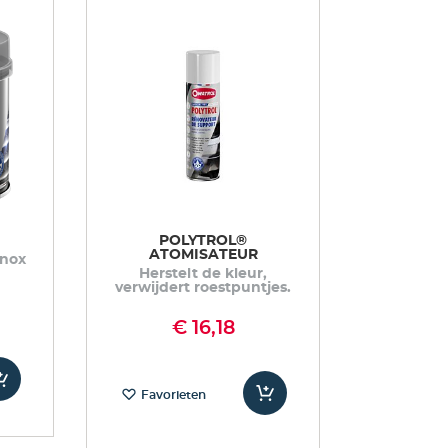
laag
sorteren
POLYTROL®
ATOMISATEUR
inox
Herstelt de kleur,
verwijdert roestpuntjes.
€ 16,18
Favorieten