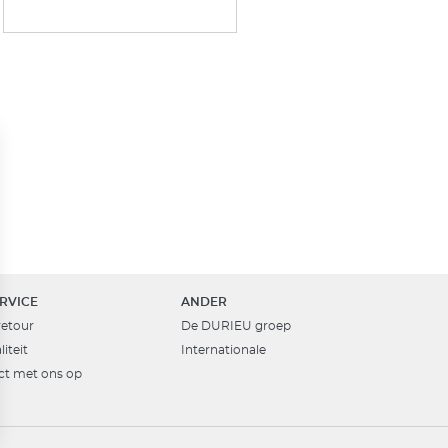
RVICE
ANDER
retour
De DURIEU groep
iteit
Internationale
t met ons op