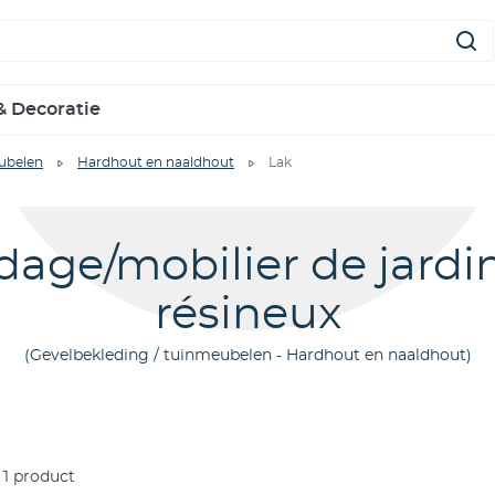
& Decoratie
ubelen
Hardhout en naaldhout
Lak
dage/mobilier de jardin
résineux
Gevelbekleding / tuinmeubelen - Hardhout en naaldhout
1
product