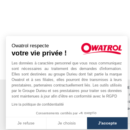
Owatrol respecte
votre vie privée !
Les données à caractère personnel que vous nous communiquez
sont nécessaires au traitement des demandes d'information.
Elles sont destinées au groupe Durieu dont fait partie la marque
Owatrol et à ses filiales, elles pourront être transmises à leurs
prestataires, partenaires contractuellement liés. Les outils utilisés
OWATROL
KLANTENSE
par le Groupe Durieu et ses prestataires pour traiter ses données
Producten
Levering en 
sont maintenues à jour afin d’être en conformité avec le RGPD
Projecten
Owatrol Kwal
Lire la politique de confidentialité
Materialen
Neem contac
Consentements certifiés par
Je refuse
Je choisis
J'accepte