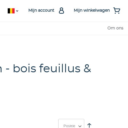
Mijn account
Mijn winkelwagen
Om ons
 - bois feuillus &
Van