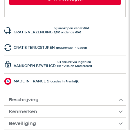
bij aankopen vanaf 60€
GRATIS VERZENDING
6,5€ onder de 60€
GRATIS TERUGSTUREN
gedurende 14 dagen
3D secure via Ingenico
AANKOPEN BEVEILIGD
CB : Visa en Mastercard
MADE IN FRANCE
2 locaties in Frankrijk
Beschrijving
Kenmerken
Beveiliging