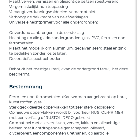
Maakt verven, vernissen en olieachtige beitsen roestwerend.
Vergemakkelijkt hun toepassing.
Vervangt verdunningsmiddelen: verdampt niet.
Verhoogt de dekkracht van de afwerklagen.
Universele hechtprimer voor alle ondergronden:
Onverdund aanbrengen in de eerste laag.
Hechting op alle gladde ondergronden: glas, PVC, ferro- en non-
ferrometalen...
Maakt het mogelijk om aluminium, gegalvaniseerd staal en zink
te bedekken zonder los te laten.
Decoratief aspect behouden:
Behoudt het roestige uiterlijk van de ondergrond terwijl het deze
beschermt.
Bestemming
Ferro- en non-ferrometalen. (Kan worden aangebracht op hout,
kunststoffen, glas...)
Sterk geoxideerde oppervlakken tot zeer sterk geoxideerd.
Op nieuwe oppervlakken wordt bij voorkeur RUSTOL-PRIMER
met een verflaag of RUSTOL-DÉCO gebruikt.
Compatibel met alle vernissen, verven, lakken en olieachtige
beitsen met luchtdrogende eigenschappen, olieverf,
glycerolverf, ééncomponenten urethanen, op aardolie