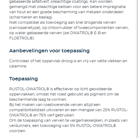
gebaseerde asfaltverf, olieachtige coatings. Kan worden
gemengd met olieachtige beitsen voor een betere impregnatie
van hout en een goede bescherming van metalen onderdelen
(scharnieren en beslag).
Niet compatibel als toevoeging aan snel drogende verven
(carrosserietype), op chloorrubber of tweecomponenten verven,
op water gebaseerde verven (zie OWATROL® E-B en
FLOETROL®).
Aanbevelingen voor toepassing
Controleer of het oppervlak droog is en vrij van vette vlekken en
calamine.
Toepassing
RUSTOL-OWATROL® is effectiever op licht geoxideerde
oppervlakken, omdat het roest gebruikt als pigment om de
beschermende laag te vormen.
Bij het maken van roestwerende verven altijd een
compatibiliteitstest uitvoeren en een mengsel van 25% RUSTOL-
OWATROL® en 75% verf gebruiken.
Om de toepassing van verven te vergemakkelijken, in plaats van
verdunners, een toevoeging van 5% RUSTOL-OWATROL®
voorzien.