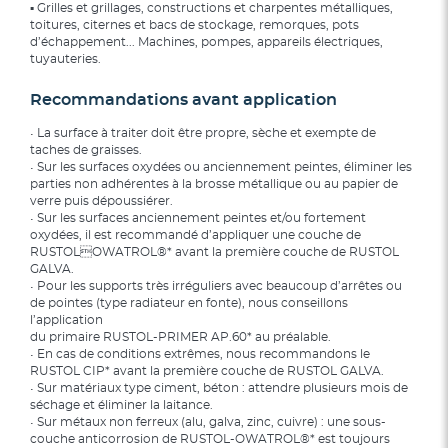
▪ Grilles et grillages, constructions et charpentes métalliques,
toitures, citernes et bacs de stockage, remorques, pots
d’échappement... Machines, pompes, appareils électriques,
tuyauteries.
Recommandations avant application
• La surface à traiter doit être propre, sèche et exempte de
taches de graisses.
• Sur les surfaces oxydées ou anciennement peintes, éliminer les
parties non adhérentes à la brosse métallique ou au papier de
verre puis dépoussiérer.
• Sur les surfaces anciennement peintes et/ou fortement
oxydées, il est recommandé d’appliquer une couche de
RUSTOLOWATROL®* avant la première couche de RUSTOL
GALVA.
• Pour les supports très irréguliers avec beaucoup d’arrêtes ou
de pointes (type radiateur en fonte), nous conseillons
l’application
du primaire RUSTOL-PRIMER AP.60* au préalable.
• En cas de conditions extrêmes, nous recommandons le
RUSTOL CIP* avant la première couche de RUSTOL GALVA.
• Sur matériaux type ciment, béton : attendre plusieurs mois de
séchage et éliminer la laitance.
• Sur métaux non ferreux (alu, galva, zinc, cuivre) : une sous-
couche anticorrosion de RUSTOL-OWATROL®* est toujours