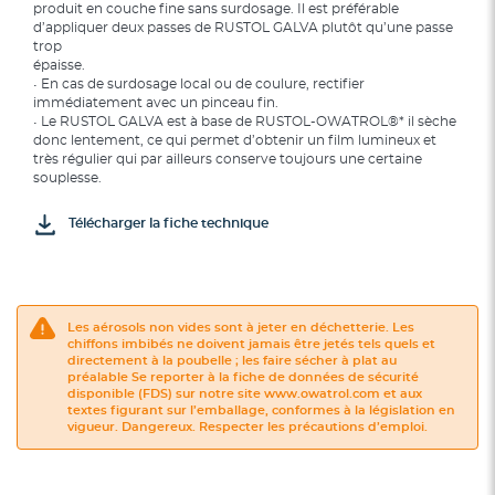
produit en couche fine sans surdosage. Il est préférable
d’appliquer deux passes de RUSTOL GALVA plutôt qu’une passe
trop
épaisse.
• En cas de surdosage local ou de coulure, rectifier
immédiatement avec un pinceau fin.
• Le RUSTOL GALVA est à base de RUSTOL-OWATROL®* il sèche
donc lentement, ce qui permet d’obtenir un film lumineux et
très régulier qui par ailleurs conserve toujours une certaine
souplesse.
Télécharger la fiche technique
Les aérosols non vides sont à jeter en déchetterie. Les
chiffons imbibés ne doivent jamais être jetés tels quels et
directement à la poubelle ; les faire sécher à plat au
préalable Se reporter à la fiche de données de sécurité
disponible (FDS) sur notre site www.owatrol.com et aux
textes figurant sur l’emballage, conformes à la législation en
vigueur. Dangereux. Respecter les précautions d’emploi.