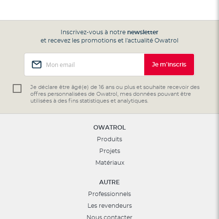
Inscrivez-vous à notre
newsletter
et recevez les promotions et l'actualité Owatrol
Inscription
Je m'inscris
à
notre
lettre
Je déclare être âgé(e) de 16 ans ou plus et souhaite recevoir des
offres personnalisées de Owatrol, mes données pouvant être
d’information
utilisées à des fins statistiques et analytiques.
:
OWATROL
Produits
Projets
Matériaux
AUTRE
Professionnels
Les revendeurs
Nous contacter