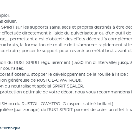
ploi.
s diluer.
 SPIRIT sur les supports sains, secs et propres destinés à être dé
 effectuée directement à l’aide du pulvérisateur ou d’un outil de 
nge,… permettant ainsi d’obtenir des effets décoratifs complémen
eux bruts, la formation de rouille doit s’amorcer rapidement si l
 contraire, poncer le support pour revenir au métal brut avant d
ation du RUST SPIRIT régulièrement (15/30 mn d’intervalle) jusqu’à
ur souhaités.
décoratif obtenu, stopper le développement de la rouille à l’aide :
ication généreuse de RUSTOL–OWATROL®.
ion du neutralisant spécial SPIRIT SEALER.
e protection optimale de votre décor, nous vous recommandons l
H ou du RUSTOL–OWATROL® (aspect satiné-brillant).
gulière (par zonage) de RUST SPIRIT permet de créer un effet final
he technique