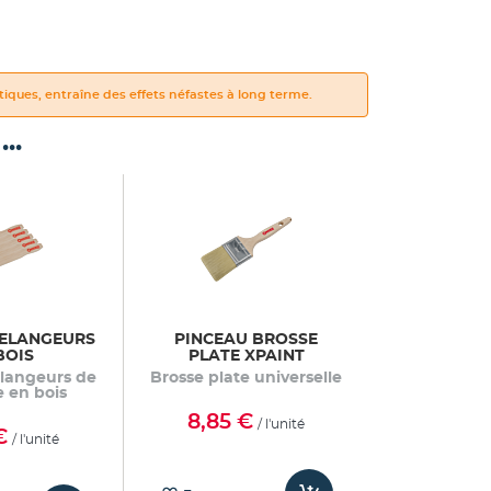
iques, entraîne des effets néfastes à long terme.
..
MELANGEURS
PINCEAU BROSSE
BOIS
PLATE XPAINT
élangeurs de
Brosse plate universelle
e en bois
8,85 €
/ l'unité
€
/ l'unité