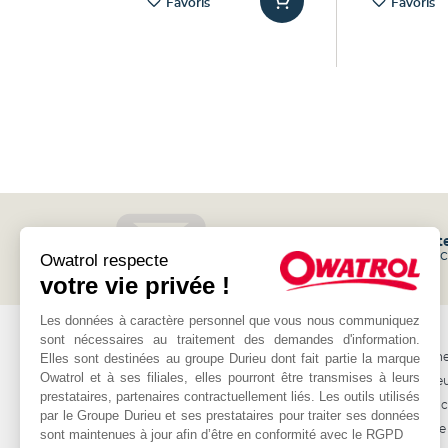
Favoris
Favoris
Inscrivez-vous à notre
newslett
et recevez les promotions et l'a
Owatrol respecte
votre vie privée !
Les données à caractère personnel que vous nous communiquez
OWATROL
AUTRE
sont nécessaires au traitement des demandes d'information.
Elles sont destinées au groupe Durieu dont fait partie la marque
Produits
Professionne
Owatrol et à ses filiales, elles pourront être transmises à leurs
Projets
Les revende
prestataires, partenaires contractuellement liés. Les outils utilisés
Matériaux
Nous contac
par le Groupe Durieu et ses prestataires pour traiter ses données
Programme 
sont maintenues à jour afin d’être en conformité avec le RGPD