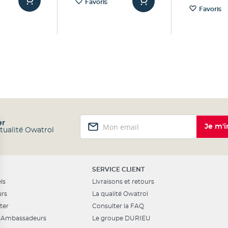
Favoris
Favoris
Inscription
er
Je m'i
à
ctualité Owatrol
notre
lettre
d’information
:
SERVICE CLIENT
ls
Livraisons et retours
urs
La qualité Owatrol
ter
Consulter la FAQ
Ambassadeurs
Le groupe DURIEU