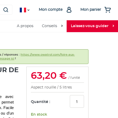
Mon compte
Mon panier
A propos
Conseils
Laissez-vous guider
s / réponses :
https://www.owatrol.com/foire-aux-
ssage ici
!
UR DE
63,20 €
/ l'unité
Aspect rouille
5 litres
e avec 
r permet 
Quantité :
 Facile 
 ou d’un 
En stock