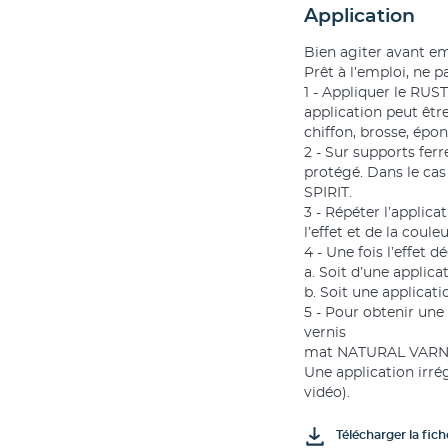
Application
Bien agiter avant em
Prêt à l’emploi, ne pa
1 - Appliquer le RUST
application peut être
chiffon, brosse, épo
2 - Sur supports ferr
protégé. Dans le cas
SPIRIT.
3 - Répéter l’applic
l’effet et de la coule
4 - Une fois l’effet 
a. Soit d’une appl
b. Soit une applicat
5 - Pour obtenir un
vernis
mat NATURAL VARNIS
Une application irré
vidéo).
Télécharger la fic