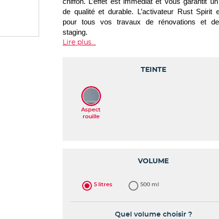
chiffon. L’effet est immédiat et vous garantit un 
de qualité et durable. L’activateur Rust Spirit e
pour tous vos travaux de rénovations et d
staging.
Lire plus...
TEINTE
VOLUME
5 litres
500 ml
Quel volume choisir ?