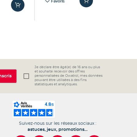
Favoris
Je déclare être âgé(e) de 16 ans ou plus
et souhaite recevoir des offres
nscris
personnalisées de Owatrol, mes données
pouvant être utilisées à des fins
statistiques et analytiques.
Suivez-nous sur les réseaux sociaux :
astuces, jeux, promotions…