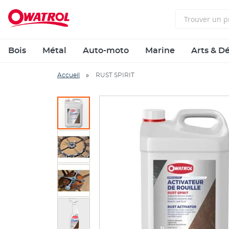
Bois
Métal
Auto-moto
Marine
Arts & D
Accueil
RUST SPIRIT
Skip
to
the
end
of
the
images
gallery