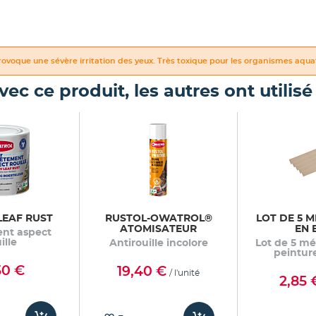
ovoque une sévère irritation des yeux. Très toxique pour les organismes aquat
vec ce produit, les autres ont utilisé .
LEAF RUST
RUSTOL-OWATROL®
LOT DE 5 
ATOMISATEUR
EN 
nt aspect
ille
Antirouille incolore
Lot de 5 m
peintur
50 €
19,40 €
/ l'unité
2,85 