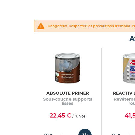
Dangereux. Respecter les précautions d'emploi. Pr
A
ABSOLUTE PRIMER
REACTIV 
Sous-couche supports
Revêteme
lisses
rou
22,45 €
41,
/ l'unité