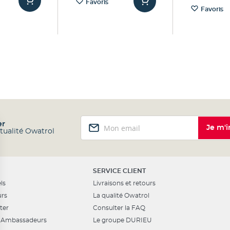
Favoris
Favoris
Inscription
er
Je m'i
à
ctualité Owatrol
notre
lettre
d’information
:
SERVICE CLIENT
ls
Livraisons et retours
urs
La qualité Owatrol
ter
Consulter la FAQ
Ambassadeurs
Le groupe DURIEU