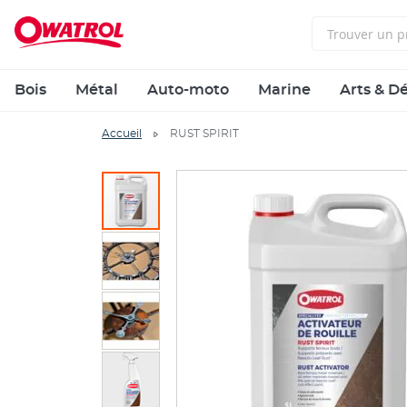
Bois
Métal
Auto-moto
Marine
Arts & D
Accueil
RUST SPIRIT
Skip
to
the
end
of
the
images
gallery