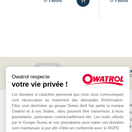
Favoris
Favoris
Inscrivez-vous à notre
newslett
et recevez les promotions et l'a
Owatrol respecte
votre vie privée !
Les données à caractère personnel que vous nous communiquez
OWATROL
AUTRE
sont nécessaires au traitement des demandes d'information.
Elles sont destinées au groupe Durieu dont fait partie la marque
Produits
Professionne
Owatrol et à ses filiales, elles pourront être transmises à leurs
Projets
Les revende
prestataires, partenaires contractuellement liés. Les outils utilisés
Matériaux
Nous contac
par le Groupe Durieu et ses prestataires pour traiter ses données
Programme 
sont maintenues à jour afin d’être en conformité avec le RGPD