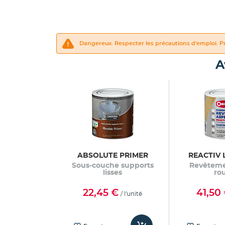
Dangereux. Respecter les précautions d'emploi. Pr
A
ABSOLUTE PRIMER
REACTIV 
Sous-couche supports
Revêteme
lisses
rou
22,45 €
41,50
/ l'unité