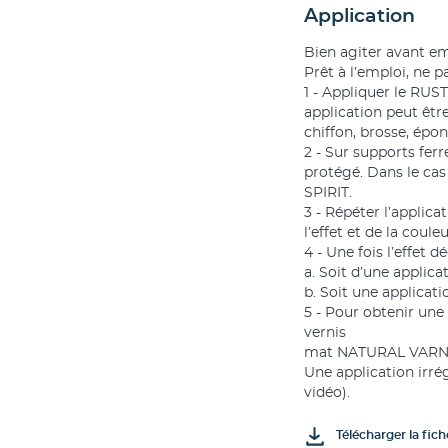
Application
Bien agiter avant em
Prêt à l’emploi, ne pa
1 - Appliquer le RUST
application peut être
chiffon, brosse, épo
2 - Sur supports ferr
protégé. Dans le cas
SPIRIT.
3 - Répéter l’applic
l’effet et de la coule
4 - Une fois l’effet 
a. Soit d’une appl
b. Soit une applicat
5 - Pour obtenir un
vernis
mat NATURAL VARNIS
Une application irré
vidéo).
Télécharger la fic