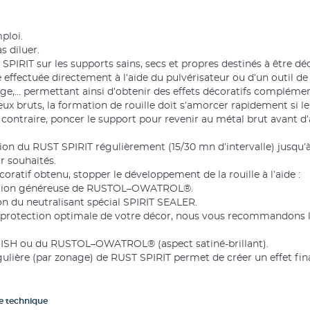
ploi.
s diluer.
 SPIRIT sur les supports sains, secs et propres destinés à être dé
 effectuée directement à l’aide du pulvérisateur ou d’un outil de 
nge,… permettant ainsi d’obtenir des effets décoratifs complémen
eux bruts, la formation de rouille doit s’amorcer rapidement si l
 contraire, poncer le support pour revenir au métal brut avant d
ation du RUST SPIRIT régulièrement (15/30 mn d’intervalle) jusqu’à
ur souhaités.
décoratif obtenu, stopper le développement de la rouille à l’aide :
ication généreuse de RUSTOL–OWATROL®.
ion du neutralisant spécial SPIRIT SEALER.
e protection optimale de votre décor, nous vous recommandons l
H ou du RUSTOL–OWATROL® (aspect satiné-brillant).
gulière (par zonage) de RUST SPIRIT permet de créer un effet final
he technique