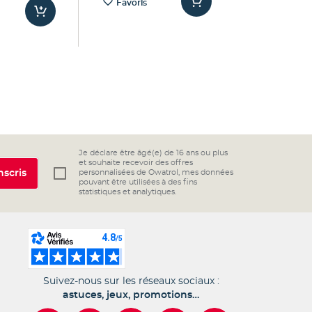
Favoris
Je déclare être âgé(e) de 16 ans ou plus
et souhaite recevoir des offres
nscris
personnalisées de Owatrol, mes données
pouvant être utilisées à des fins
statistiques et analytiques.
Suivez-nous sur les réseaux sociaux :
astuces, jeux, promotions…