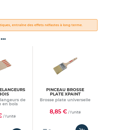
iques, entraîne des effets néfastes à long terme.
..
MELANGEURS
PINCEAU BROSSE
BOIS
PLATE XPAINT
élangeurs de
Brosse plate universelle
e en bois
8,85 €
/ l'unité
€
/ l'unité