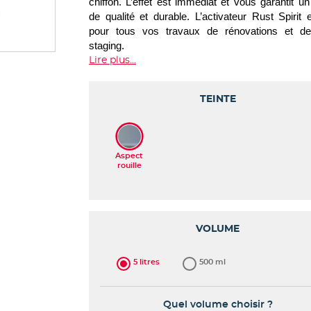
chiffon. L’effet est immédiat et vous garantit un 
de qualité et durable. L’activateur Rust Spirit e
pour tous vos travaux de rénovations et d
staging.
Lire plus...
TEINTE
VOLUME
5 litres
500 ml
Quel volume choisir ?