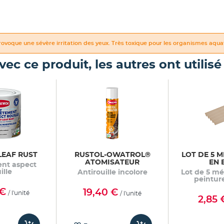
ovoque une sévère irritation des yeux. Très toxique pour les organismes aquat
vec ce produit, les autres ont utilisé .
LEAF RUST
RUSTOL-OWATROL®
LOT DE 5 
ATOMISATEUR
EN 
nt aspect
ille
Antirouille incolore
Lot de 5 m
peintur
 €
19,40 €
/ l'unité
/ l'unité
2,85 