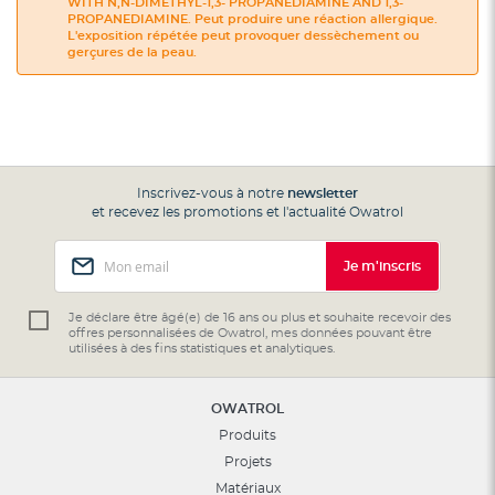
WITH N,N-DIMETHYL-1,3- PROPANEDIAMINE AND 1,3-
PROPANEDIAMINE. Peut produire une réaction allergique.
L'exposition répétée peut provoquer dessèchement ou
gerçures de la peau.
Inscrivez-vous à notre
newsletter
et recevez les promotions et l'actualité Owatrol
Inscription
Je m'inscris
à
notre
lettre
Je déclare être âgé(e) de 16 ans ou plus et souhaite recevoir des
offres personnalisées de Owatrol, mes données pouvant être
d’information
utilisées à des fins statistiques et analytiques.
:
OWATROL
Produits
Projets
Matériaux