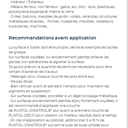
• Intérieur / Extérieur.
• Métaux ferreux, non ferreux - galva, alu, zinc - bois, plastiques,
polystyrène expansé et même le verre.
• Grilles, balcons, meubles de jardin, volets, vérandas, structures
métalliques diverses,… Portes, huisseries, meubles, radiateurs,
tuyauteries, machines,…
Recommandations avant application
La surface à traiter doit être propre, sèche et exempte de taches
de graisse.
Sur surfaces oxydées, ou anciennement peintes enlever les
parties non adhérentes et égrener la surface.
Toujours prévoir la quantité de peinture nécessaire pour être
certain d’achever les travaux.
• Mélanger pour chaque couche les pots entre eux.
• Ne pas diluer.
• Bien remuer avant et pendant l’emploi pour maintenir les
pigments en suspension.
• Sur surfaces oxydées, procéder à un léger brossage métallique.
• Sur surfaces anciennement peintes et/ou fortement oxydées, il
est recommandé d’appliquer une couche
de RUSTOL-OWATROL®* pur avant la première couche de
RUSTOL-DÉCO pour obtenir un meilleur résultat dans le temps.
• En cas d’application au pistolet, additionner 5 à 10 % de
RUSTOL-OWATROL®* suivant le type de buse utilisée pour