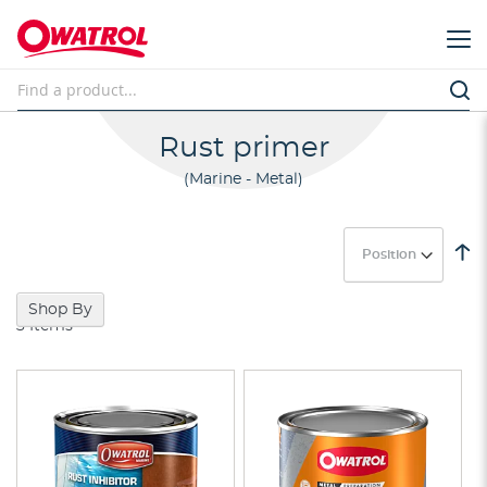
Rust primer
Marine - Metal
Se
D
Di
Shop By
3
Items