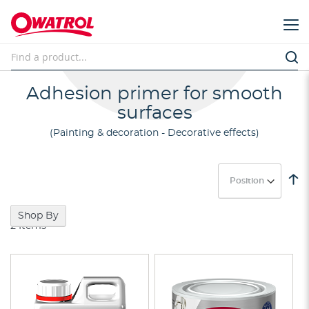
Adhesion primer for smooth
surfaces
Painting & decoration - Decorative effects
Se
D
Di
Shop By
2
Items