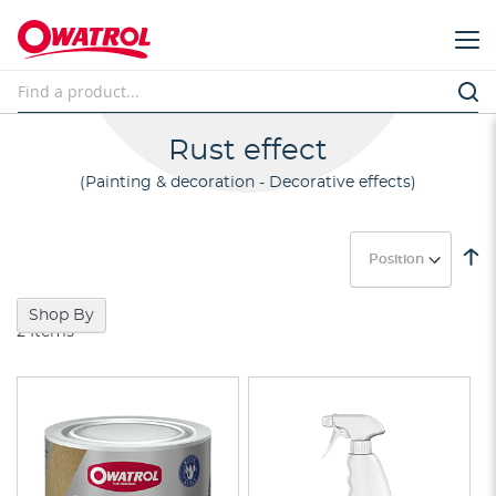
Rust effect
Painting & decoration - Decorative effects
Se
D
Di
Shop By
2
Items