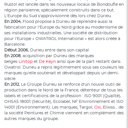
Rustol est lancée dans les nouveaux locaux de Bondoufle en
région parisienne, spécialement construits dans ce but.
L'Europe du Sud s'approvisionne dès lors chez Durieu.
En 2004
, Flood propose à Durieu de reprendre aussi la
fabrication pour l'Europe du Nord grâce au modernisme de
ses installations industrielles. Une société de distribution
pour l'Europe « OWATROL International » est alors créée à
Barcelone.
Début 2006
, Durieu entre dans son capital.
En 2008
, acquisition par Durieu des marques
belges
Linitop
et
De Keyn
ainsi que de la part restant dans
Owatrol. Durieu a repris légitimement sous ses couleurs les
marques qu'elle soutenait et développait depuis un demi-
siècle.
En 2012
, Le Groupe Durieu se renforce d'un nouvel outil de
production dans le Nord de la France, détenteur de tous les
labels et certifications de la profession : ISO 9001 (Qualité),
OHSAS 18001 (Sécurité), Ecolabel, NF Environnement et ISO
14001 (Environnement). Les marques, Targol,
Oxi
, Elixiss... de
la société Peintures et Chimie viennent en complément des
autres marques du groupe
.