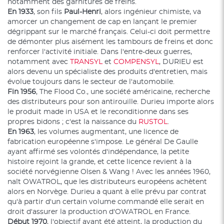
notamment des garnitures de freins.
En 1933
, son fils
Paul-Henri
, alors ingénieur chimiste, va
amorcer un changement de cap en lançant le premier
dégrippant sur le marché français. Celui-ci doit permettre
de démonter plus aisément les tambours de freins et donc
renforcer l'activité initiale. Dans l'entre-deux guerres,
notamment avec
TRANSYL
et
COMPENSYL
, DURIEU est
alors devenu un spécialiste des produits d'entretien, mais
évolue toujours dans le secteur de l'automobile.
Fin 1956
, The Flood Co., une société américaine, recherche
des distributeurs pour son antirouille. Durieu importe alors
le produit made in USA et le reconditionne dans ses
propres bidons ; c'est la naissance du
RUSTOL
.
En 1963
, les volumes augmentant, une licence de
fabrication européenne s'impose. Le général De Gaulle
ayant affirmé ses volontés d'indépendance, la petite
histoire rejoint la grande, et cette licence revient à la
société norvégienne Olsen & Wang ! Avec les années 1960,
naît OWATROL, que les distributeurs européens achètent
alors en Norvège. Durieu a quant à elle prévu par contrat
qu'à partir d'un certain volume commandé elle serait en
droit d'assurer la production d'OWATROL en France.
Début 1970
, l'objectif ayant été atteint, la production du