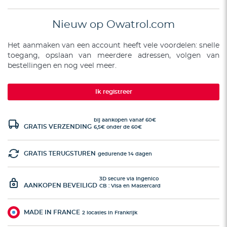
Nieuw op Owatrol.com
Het aanmaken van een account heeft vele voordelen: snelle
toegang, opslaan van meerdere adressen, volgen van
bestellingen en nog veel meer.
Ik registreer
bij aankopen vanaf 60€
GRATIS VERZENDING
6,5€ onder de 60€
GRATIS TERUGSTUREN
gedurende 14 dagen
3D secure via Ingenico
AANKOPEN BEVEILIGD
CB : Visa en Mastercard
MADE IN FRANCE
2 locaties in Frankrijk