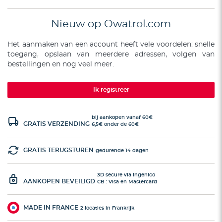
Nieuw op Owatrol.com
Het aanmaken van een account heeft vele voordelen: snelle
toegang, opslaan van meerdere adressen, volgen van
bestellingen en nog veel meer.
Ik registreer
bij aankopen vanaf 60€
GRATIS VERZENDING
6,5€ onder de 60€
GRATIS TERUGSTUREN
gedurende 14 dagen
3D secure via Ingenico
AANKOPEN BEVEILIGD
CB : Visa en Mastercard
MADE IN FRANCE
2 locaties in Frankrijk