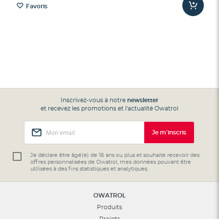
Favoris
Inscrivez-vous à notre
newsletter
et recevez les promotions et l'actualité Owatrol
Inscription
Je m'inscris
à
notre
lettre
Je déclare être âgé(e) de 16 ans ou plus et souhaite recevoir des
offres personnalisées de Owatrol, mes données pouvant être
d’information
utilisées à des fins statistiques et analytiques.
:
OWATROL
Produits