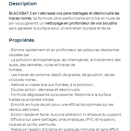
Description
BLACKBAT 2 en 1
décrasse vos pare-battages et désincruste les
traces noires
. Sa formule ultra-performante enrichie en huile de
pin vous garantit un
nettoyage en profondeur de vos boudins
sans agresser la surface pour un entretien durable et facile.
Propriétés
• Élimine rapidement et en profondeur les salissures résistantes
causées par :
- La pollution atmosphérique, les intempéries, le frottement des
quais, des semelles, voiles et traces de
fumées,
- Les traces de carbone, dépôt de graisse, de goudron, de sel,
coulures noires...
• Nettoie la crasse due aux fumées, à la pollution...
• Double action : décrasse et désincruste.
• Formule dégraissante surpuissante. Redonne à la surface
traitée sa propreté initiale.
• Enrichit en huile de pin pour une efficacité optimale sur les
résidus pétroliers.
• Action rapide et facile. Aucune altération ni attaque du support.
• Efficace sur pare-battages, pneumatiques (PVC et hypalon),
coques et ponts, peintures...
• Restaure l’aspect d’origine en quelques minutes et sans effort.