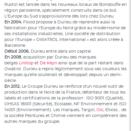
Rustol est lancée dans les nouveaux locaux de Bondoufle en
région parisienne, spécialement construits dans ce but.
L'Europe du Sud s'approvisionne dès lors chez Durieu.
En 2004
, Flood propose à Durieu de reprendre aussi la
fabrication pour l'Europe du Nord grâce au modernisme de
ses installations industrielles. Une société de distribution
pour l'Europe « OWATROL International » est alors créée à
Barcelone.
Début 2006
, Durieu entre dans son capital.
En 2008
, acquisition par Durieu des marques
belges
Linitop
et
De Keyn
ainsi que de la part restant dans
Owatrol. Durieu a repris légitimement sous ses couleurs les
marques qu'elle soutenait et développait depuis un demi-
siècle.
En 2012
, Le Groupe Durieu se renforce d'un nouvel outil de
production dans le Nord de la France, détenteur de tous les
labels et certifications de la profession : ISO 9001 (Qualité),
OHSAS 18001 (Sécurité), Ecolabel, NF Environnement et ISO
14001 (Environnement). Les marques, Targol,
Oxi
, Elixiss... de
la société Peintures et Chimie viennent en complément des
autres marques du groupe
.