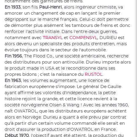
notamment des garnitures de freins.
En 1933
, son fils
Paul-Henri
, alors ingénieur chimiste, va
amorcer un changement de cap en lançant le premier
dégrippant sur le marché français. Celui-ci doit permettre
de démonter plus aisément les tambours de freins et donc
renforcer l'activité initiale. Dans l'entre-deux guerres,
notamment avec
TRANSYL
et
COMPENSYL
, DURIEU est
alors devenu un spécialiste des produits d'entretien, mais
évolue toujours dans le secteur de l'automobile.
Fin 1956
, The Flood Co., une société américaine, recherche
des distributeurs pour son antirouille. Durieu importe alors
le produit made in USA et le reconditionne dans ses
propres bidons ; c'est la naissance du
RUSTOL
.
En 1963
, les volumes augmentant, une licence de
fabrication européenne s'impose. Le général De Gaulle
ayant affirmé ses volontés d'indépendance, la petite
histoire rejoint la grande, et cette licence revient à la
société norvégienne Olsen & Wang ! Avec les années 1960,
naît OWATROL, que les distributeurs européens achètent
alors en Norvège. Durieu a quant à elle prévu par contrat
qu'à partir d'un certain volume commandé elle serait en
droit d'assurer la production d'OWATROL en France.
Début 1970
, l'objectif ayant été atteint, la production du