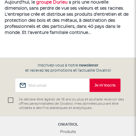
Aujourd'hui, le
groupe Durieu
a pris une nouvelle
dimension, sans perdre de vue ses valeurs et ses racines.
L'entreprise crée et distribue ses produits d'entretien et de
protection des bois et des métaux, à destination des
professionnels et des particuliers, dans 40 pays dans le
monde.
Et l'aventure familiale continue...
Inscrivez-vous à notre
newsletter
et recevez les promotions et l'actualité Owatrol
Inscription
Je m'inscris
à
notre
lettre
Je déclare être âgé(e) de 16 ans ou plus et souhaite recevoir des
offres personnalisées de Owatrol, mes données pouvant être
d’information
utilisées à des fins statistiques et analytiques.
:
OWATROL
Produits