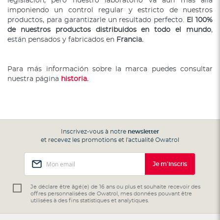
legislación, pero nuestro laboratorio va aún más allá
imponiendo un control regular y estricto de nuestros
productos, para garantizarle un resultado perfecto.
El 100%
de nuestros productos distribuidos en todo el mundo
,
están pensados y fabricados en
Francia.
Para más información sobre la marca puedes consultar
nuestra página
historia.
Inscrivez-vous à notre
newsletter
et recevez les promotions et l'actualité Owatrol
Inscription
Je m'inscris
à
notre
lettre
Je déclare être âgé(e) de 16 ans ou plus et souhaite recevoir des
offres personnalisées de Owatrol, mes données pouvant être
d’information
utilisées à des fins statistiques et analytiques.
: