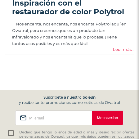
Inspiración con el
restaurador de color Polytrol
Nos encanta, nos encanta, nos encanta Polytrol aquí en
Owatrol, pero creemos que es un producto tan
infravalorado y nos encantaría que lo probase. ¡Tiene
tantos usos posibles y es más que fácil
Leer más...
Suscríbete a nuestro
boletín
y recibe tanto promociones como noticias de Owatrol
Inscríbase
Me inscribo
a
nuestro
boletín
Declaro que tengo 16 años de edad o más y deseo recibir ofertas
personalizadas de Owatrol, ya que mis datos pueden ser utilizados
de