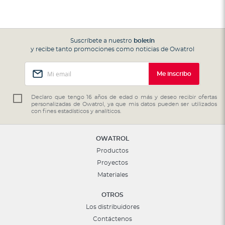
Suscríbete a nuestro
boletín
y recibe tanto promociones como noticias de Owatrol
Inscríbase
Me inscribo
a
nuestro
boletín
Declaro que tengo 16 años de edad o más y deseo recibir ofertas
personalizadas de Owatrol, ya que mis datos pueden ser utilizados
de
con fines estadísticos y analíticos.
noticias:
OWATROL
Productos
Proyectos
Materiales
OTROS
Los distribuidores
Contáctenos