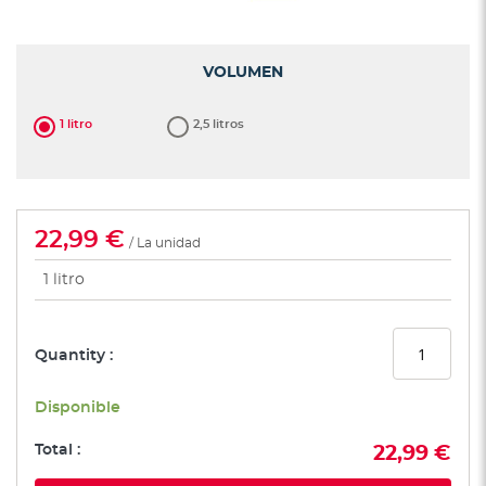
de
la
galería
VOLUMEN
de
imágenes
1 litro
2,5 litros
22,99 €
/ La unidad
1 litro
Quantity :
Disponible
Total :
22,99 €