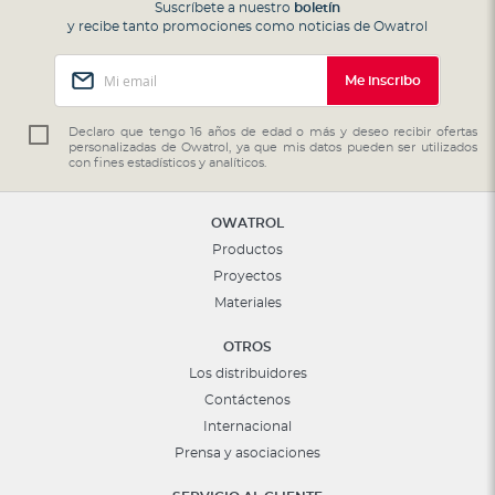
Suscríbete a nuestro
boletín
y recibe tanto promociones como noticias de Owatrol
Inscríbase
Me inscribo
a
nuestro
boletín
Declaro que tengo 16 años de edad o más y deseo recibir ofertas
personalizadas de Owatrol, ya que mis datos pueden ser utilizados
de
con fines estadísticos y analíticos.
noticias:
OWATROL
Productos
Proyectos
Materiales
OTROS
Los distribuidores
Contáctenos
Internacional
Prensa y asociaciones