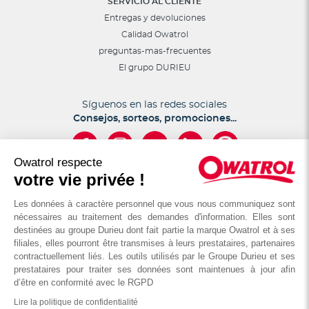
SERVICIO AL CLIENTE
Entregas y devoluciones
Calidad Owatrol
preguntas-mas-frecuentes
El grupo DURIEU
Síguenos en las redes sociales
Consejos, sorteos, promociones...
Owatrol respecte
votre vie privée !
Les données à caractère personnel que vous nous communiquez sont
nécessaires au traitement des demandes d'information. Elles sont
destinées au groupe Durieu dont fait partie la marque Owatrol et à ses
filiales, elles pourront être transmises à leurs prestataires, partenaires
© OWATROL - Groupe DURIEU
contractuellement liés. Les outils utilisés par le Groupe Durieu et ses
prestataires pour traiter ses données sont maintenues à jour afin
d’être en conformité avec le RGPD
Aviso legal
Permitir cookies
Condiciones generales de venta
Lire la politique de confidentialité