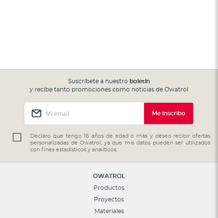
Suscríbete a nuestro
boletín
y recibe tanto promociones como noticias de Owatrol
Inscríbase
Me inscribo
a
nuestro
boletín
Declaro que tengo 16 años de edad o más y deseo recibir ofertas
personalizadas de Owatrol, ya que mis datos pueden ser utilizados
de
con fines estadísticos y analíticos.
noticias:
OWATROL
Productos
Proyectos
Materiales