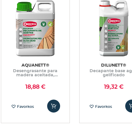
AQUANETT®
DILUNETT®
Desengrasante para
Decapante base a
madera aceitada,
gelificado
elimina aceites de teca
ennegrecidos
18,88 €
19,32 €
Favoritos
Favoritos