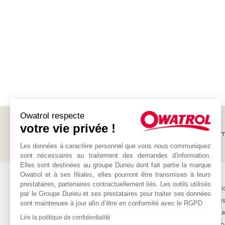
Owatrol respecte
votre vie privée !
Suscríbete a nuestro
boletín
y recibe tanto promociones com
Owatrol
Les données à caractère personnel que vous nous communiquez
sont nécessaires au traitement des demandes d'information.
Elles sont destinées au groupe Durieu dont fait partie la marque
Owatrol et à ses filiales, elles pourront être transmises à leurs
OWATROL
OTROS
prestataires, partenaires contractuellement liés. Les outils utilisés
Productos
Los distribui
par le Groupe Durieu et ses prestataires pour traiter ses données
Proyectos
Contácteno
sont maintenues à jour afin d’être en conformité avec le RGPD
Materiales
Internaciona
Lire la politique de confidentialité
Prensa y aso