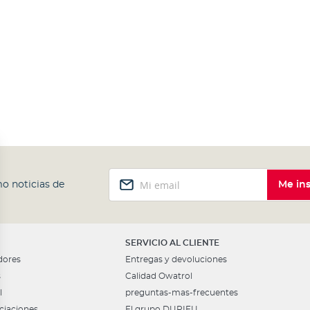
Inscríbase
o noticias de
Me ins
a
nuestro
boletín
de
noticias:
SERVICIO AL CLIENTE
dores
Entregas y devoluciones
s
Calidad Owatrol
l
preguntas-mas-frecuentes
ciaciones
El grupo DURIEU