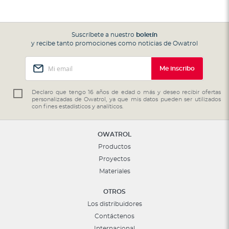
Suscríbete a nuestro
boletín
y recibe tanto promociones como noticias de Owatrol
Inscríbase
Me inscribo
a
nuestro
boletín
Declaro que tengo 16 años de edad o más y deseo recibir ofertas
personalizadas de Owatrol, ya que mis datos pueden ser utilizados
de
con fines estadísticos y analíticos.
noticias:
OWATROL
Productos
Proyectos
Materiales
OTROS
Los distribuidores
Contáctenos
Internacional