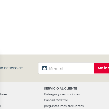
Inscríbase
o noticias de
Me ins
a
nuestro
boletín
de
noticias:
SERVICIO AL CLIENTE
dores
Entregas y devoluciones
s
Calidad Owatrol
l
preguntas-mas-frecuentes