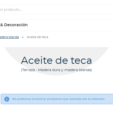
 & Decoración
adera blanda
Aceite de teca
Aceite de teca
Terraza - Madera dura y madera blanda
No podemos encontrar productos que coincida con la selección.