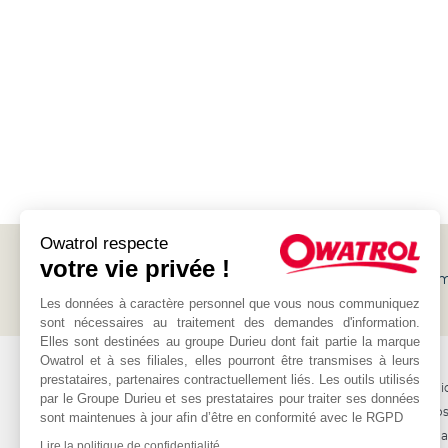
Owatrol respecte
votre vie privée !
Suscríbete a nuestro
boletín
y recibe tanto promociones com
Owatrol
Les données à caractère personnel que vous nous communiquez
sont nécessaires au traitement des demandes d'information.
Elles sont destinées au groupe Durieu dont fait partie la marque
Owatrol et à ses filiales, elles pourront être transmises à leurs
OWATROL
OTROS
prestataires, partenaires contractuellement liés. Les outils utilisés
Productos
Los distribui
par le Groupe Durieu et ses prestataires pour traiter ses données
Proyectos
Contácteno
sont maintenues à jour afin d’être en conformité avec le RGPD
Materiales
Internaciona
Lire la politique de confidentialité