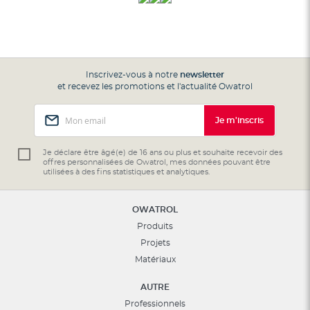
Inscrivez-vous à notre
newsletter
et recevez les promotions et l'actualité Owatrol
Inscription
Je m'inscris
à
notre
lettre
Je déclare être âgé(e) de 16 ans ou plus et souhaite recevoir des
offres personnalisées de Owatrol, mes données pouvant être
d’information
utilisées à des fins statistiques et analytiques.
:
OWATROL
Produits
Projets
Matériaux
AUTRE
Professionnels