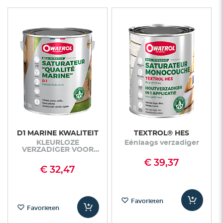
D1 MARINE KWALITEIT
TEXTROL® HES
KLEURLOZE
Eénlaags verzadiger
VERZADIGER VOOR
EXOTISCH HOUT -
€ 39,37
MATTE AFWERKING
€ 32,47
Favorieten
Favorieten