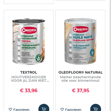
TEXTROL
OLEOFLOOR® NATURAL
HOUTVERZADIGER
Matter beschermende
VOOR AL DAN NIET
olie voor binnenhout
DRUKGEÏMPREGNEERD
HOUT IN
€ 33,96
€ 37,95
BUITENTOEPASSINGEN
Favorieten
Favorieten