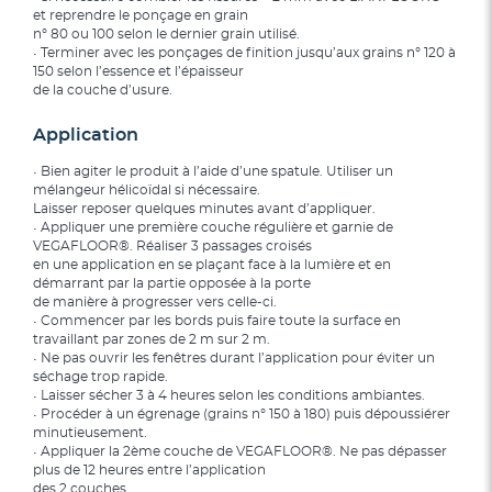
et reprendre le ponçage en grain
n° 80 ou 100 selon le dernier grain utilisé.
• Terminer avec les ponçages de finition jusqu’aux grains n° 120 à
150 selon l’essence et l’épaisseur
de la couche d’usure.
Application
• Bien agiter le produit à l’aide d’une spatule. Utiliser un
mélangeur hélicoïdal si nécessaire.
Laisser reposer quelques minutes avant d’appliquer.
• Appliquer une première couche régulière et garnie de
VEGAFLOOR®. Réaliser 3 passages croisés
en une application en se plaçant face à la lumière et en
démarrant par la partie opposée à la porte
de manière à progresser vers celle-ci.
• Commencer par les bords puis faire toute la surface en
travaillant par zones de 2 m sur 2 m.
• Ne pas ouvrir les fenêtres durant l’application pour éviter un
séchage trop rapide.
• Laisser sécher 3 à 4 heures selon les conditions ambiantes.
• Procéder à un égrenage (grains n° 150 à 180) puis dépoussiérer
minutieusement.
• Appliquer la 2ème couche de VEGAFLOOR®. Ne pas dépasser
plus de 12 heures entre l’application
des 2 couches.