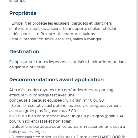
le temps.
Propriétés
• Embellit et protège les escaliers, parquets et planchers
d’intérieur, neufs ou anciens. Leur apporte chaleur et éclat.
• Idéal pour : - trafic normal : chambres, salons...
- trafic intense : couloirs, escaliers, salles à manger...
Destination
S’applique sur toutes les essences utilisées habituellement dans
ce genre d’ouvrage.
Recommandations avant application
Afin d’éviter des rayures trop profondes dues au ponçage,
effectuer un ponçage test avec une
ponceuse à parquet équipée d’un grain n° 40 ou 50.
• Selon le résultat visuel obtenu, poursuivre progressivement
avec un grain plus fin jusqu’au n° 80
ou 100 ou bien commencer avec un grain plus gros (grain < 40)
pour un sol encrassé et non aplani.
• Utiliser une bordeuse pour les bords, un racloir ou un ciseau à
bois pour les angles.
• Si nécessaire combler les fissures < 2 mm avec LIANFLOOR®*