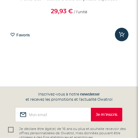
29,93 €
/ l'unité
Favoris
Inscrivez-vous à notre
newsletter
et recevez les promotions et l'actualité Owatrol
Inscription
Je m'inscris
à
notre
lettre
Je déclare être âgé(e) de 16 ans ou plus et souhaite recevoir des
offres personnalisées de Owatrol, mes données pouvant être
d’information
utilisées à des fins statistiques et analytiques.