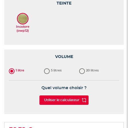
the
TEINTE
images
gallery
VOLUME
1 litre
5 litres
20 litres
Quel volume choisir ?
Utiliser le calculateur