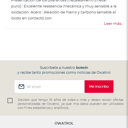
Presentación de los diferentes metalesHierro (metal
puro) : Excelente resistencia mecánica y muy sensible a la
oxidación. Acero : Aleaci´ón de hierro y carbono sensible al
óxido en contacto con
Leer más...
Suscríbete a nuestro
boletín
y recibe tanto promociones como noticias de Owatrol
Inscríbase
Me inscribo
a
nuestro
boletín
Declaro que tengo 16 años de edad o más y deseo recibir ofertas
personalizadas de Owatrol, ya que mis datos pueden ser utilizados
de
con fines estadísticos y analíticos.
noticias:
OWATROL