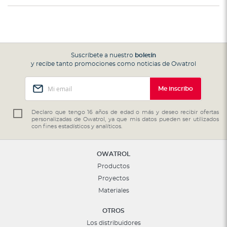
Suscríbete a nuestro
boletín
y recibe tanto promociones como noticias de Owatrol
Inscríbase
Me inscribo
a
nuestro
boletín
Declaro que tengo 16 años de edad o más y deseo recibir ofertas
personalizadas de Owatrol, ya que mis datos pueden ser utilizados
de
con fines estadísticos y analíticos.
noticias:
OWATROL
Productos
Proyectos
Materiales
OTROS
Los distribuidores