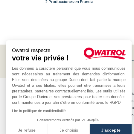
2 Producciones en Francia
Owatrol respecte
votre vie privée !
Suscríbete a nuestro
boletín
y recibe tanto promociones com
Owatrol
Les données à caractère personnel que vous nous communiquez
sont nécessaires au traitement des demandes d'information.
Elles sont destinées au groupe Durieu dont fait partie la marque
Owatrol et à ses filiales, elles pourront être transmises à leurs
OWATROL
OTROS
prestataires, partenaires contractuellement liés. Les outils utilisés
Productos
Los distribui
par le Groupe Durieu et ses prestataires pour traiter ses données
Proyectos
Contácteno
sont maintenues à jour afin d’être en conformité avec le RGPD
Materiales
Internaciona
Lire la politique de confidentialité
Prensa y aso
Consentements certifiés par
Je refuse
Je choisis
J'accepte