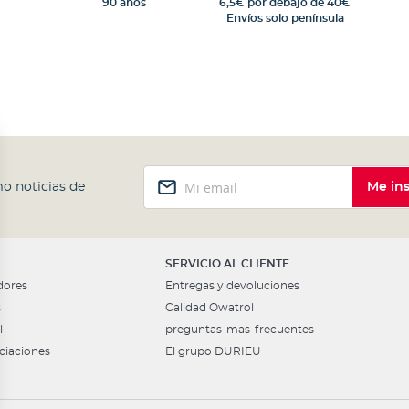
90 años
6,5€ por debajo de 40€
Envíos solo península
Inscríbase
o noticias de
Me ins
a
nuestro
boletín
de
noticias:
SERVICIO AL CLIENTE
dores
Entregas y devoluciones
s
Calidad Owatrol
l
preguntas-mas-frecuentes
ciaciones
El grupo DURIEU