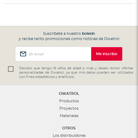
Suscríbete a nuestro
boletín
y recibe tanto promociones como noticias de Owatrol
Inscríbase
Me inscribo
a
nuestro
boletín
Declaro que tengo 16 años de edad o más y deseo recibir ofertas
personalizadas de Owatrol, ya que mis datos pueden ser utilizados
de
con fines estadísticos y analíticos.
noticias:
OWATROL
Productos
Proyectos
Materiales
OTROS
Los distribuidores