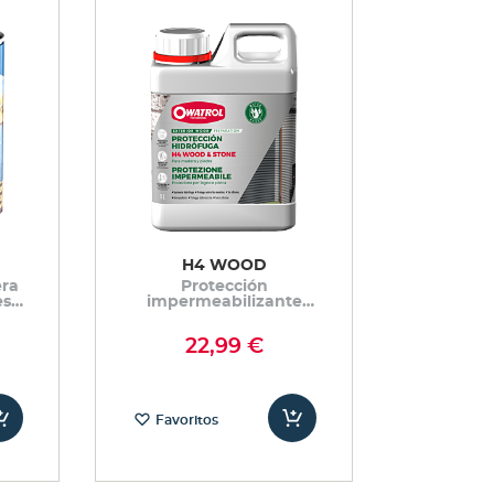
H4 WOOD
era
Protección
es
impermeabilizante
incolora para la madera
22,99 €
Favoritos