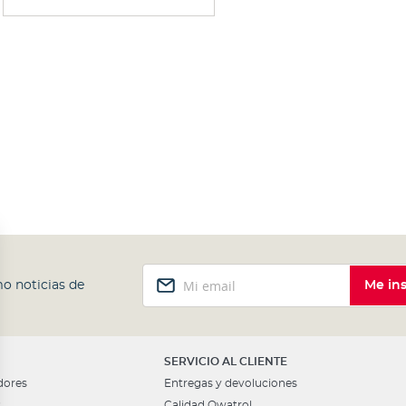
Inscríbase
o noticias de
Me ins
a
nuestro
boletín
de
noticias:
SERVICIO AL CLIENTE
dores
Entregas y devoluciones
s
Calidad Owatrol