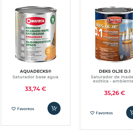
AQUADECKS®
DEKS OLJE D.1
Saturador base agua
Saturador de mad
exótica - ambient
marinos
33,74 €
35,26 €
Favoritos
Favoritos