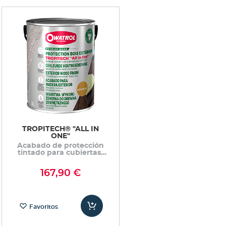
TROPITECH® "ALL IN
ONE"
Acabado de protección
tintado para cubiertas,
muelles, chalets y
revestimientos
167,90 €
Favoritos