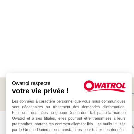
Owatrol respecte
votre vie privée !
Suscríbete a nuestro
boletín
y recibe tanto promociones com
Owatrol
Les données à caractère personnel que vous nous communiquez
sont nécessaires au traitement des demandes d'information.
Elles sont destinées au groupe Durieu dont fait partie la marque
Owatrol et à ses filiales, elles pourront être transmises à leurs
OWATROL
OTROS
prestataires, partenaires contractuellement liés. Les outils utilisés
Productos
Los distribui
par le Groupe Durieu et ses prestataires pour traiter ses données
Proyectos
Contácteno