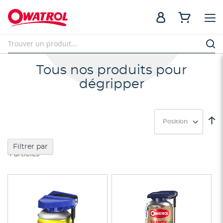
Tous nos produits pour
dégripper
Pa
or
dé
Filtrer par
4
articles