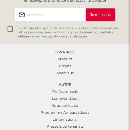
et recevez les promotions et l'actualité Owatrol
Inscription
Je m'inscris
à
notre
lettre
Je déclare être âgé(e) de 16 ans ou plus et souhaite recevoir des
offres personnalisées de Owatrol, mes données pouvant être
d’information
utilisées à des fins statistiques et analytiques.
:
OWATROL
Produits
Projets
Matériaux
AUTRE
Professionnels
Les revendeurs
Nous contacter
Programme Ambassadeurs
L'international
Presse & partenariats