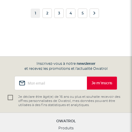
Page
Vous
Page
Page
Page
Page
Page
Suivant
1
2
3
4
5
lisez
actuellement
la
page
Inscrivez-vous à notre
newsletter
et recevez les promotions et l'actualité Owatrol
Inscription
Je m'inscris
à
notre
lettre
Je déclare être âgé(e) de 16 ans ou plus et souhaite recevoir des
offres personnalisées de Owatrol, mes données pouvant être
d’information
utilisées à des fins statistiques et analytiques.
:
OWATROL
Produits