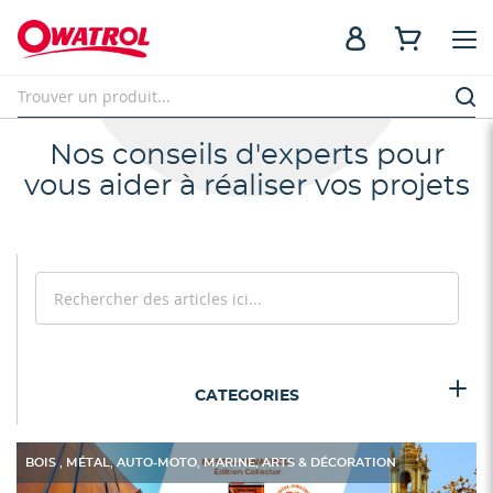
Nos conseils d'experts pour
vous aider à réaliser vos projets
Rechercher
Recherc
CATEGORIES
,
,
,
,
BOIS
MÉTAL
AUTO-MOTO
MARINE
ARTS & DÉCORATION