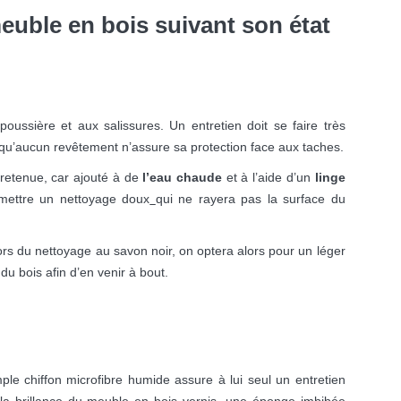
uble en bois suivant son état
poussière et aux salissures. Un entretien doit se faire très
qu’aucun revêtement n’assure sa protection face aux taches.
retenue, car ajouté à de
l’eau chaude
et à l’aide d’un
linge
rmettre un nettoyage doux
qui ne rayera pas la surface du
lors du nettoyage au savon noir, on optera alors pour un léger
du bois afin d’en venir à bout.
ple chiffon microfibre humide assure à lui seul un entretien
 la brillance du meuble en bois vernis, une éponge imbibée