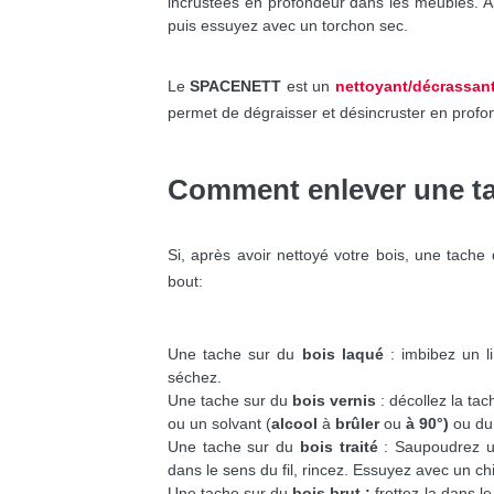
incrustées en profondeur dans les meubles. App
puis essuyez avec un torchon sec.
Le
SPACENETT
est un
nettoyant/décrassan
permet de dégraisser et désincruster en profon
Comment enlever une ta
Si, après avoir nettoyé votre bois, une tache 
bout:
Une tache sur du
bois laqué
: imbibez un l
séchez.
Une tache sur du
bois vernis
: décollez la ta
ou un solvant (
alcool
à
brûler
ou
à 90°)
ou d
Une tache sur du
bois traité
: Saupoudrez 
dans le sens du fil, rincez. Essuyez avec un chi
Une tache sur du
bois brut :
frottez-la dans l