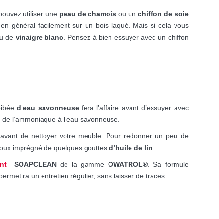
 pouvez utiliser une
peau de chamois
ou un
chiffon de soie
t en général facilement sur un bois laqué. Mais si cela vous
eu de
vinaigre blanc
. Pensez à bien essuyer avec un chiffon
mbibée
d’eau savonneuse
fera l’affaire avant d’essuyer avec
tez de l’ammoniaque à l’eau savonneuse.
e avant de nettoyer votre meuble. Pour redonner un peu de
on doux imprégné de quelques gouttes
d’huile de lin
.
nt
SOAPCLEAN
de la gamme
OWATROL®
. Sa formule
rmettra un entretien régulier, sans laisser de traces.