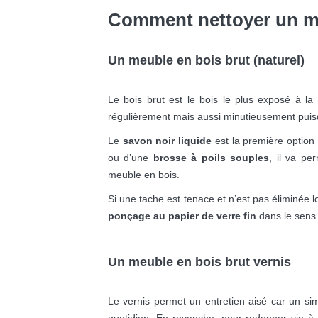
Comment nettoyer un me
Un meuble en bois brut (naturel)
Le bois brut est le bois le plus exposé à la 
régulièrement mais aussi minutieusement puis
Le
savon noir liquide
est la première option 
ou d’une
brosse à poils souples
, il va pe
meuble en bois.
Si une tache est tenace et n’est pas éliminée 
ponçage au papier de verre
fin
dans le sens 
Un meuble
en bois brut vernis
Le vernis permet un entretien aisé car un sim
quotidien. En revanche, pour redonner vie à