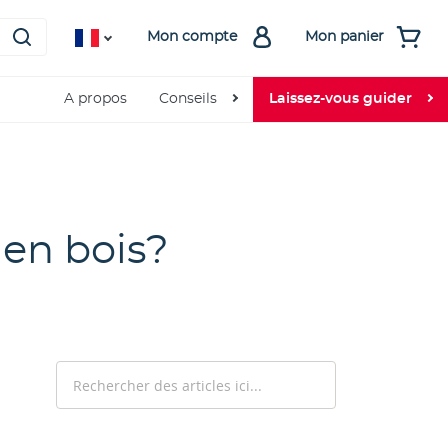
Mon compte
Mon panier
A propos
Conseils
Laissez-vous guider
en bois?
Rechercher
Rechercher