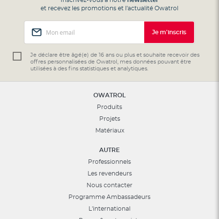
et recevez les promotions et l'actualité Owatrol
Inscription
Je m'inscris
à
notre
lettre
Je déclare être âgé(e) de 16 ans ou plus et souhaite recevoir des
offres personnalisées de Owatrol, mes données pouvant être
d’information
utilisées à des fins statistiques et analytiques.
:
OWATROL
Produits
Projets
Matériaux
AUTRE
Professionnels
Les revendeurs
Nous contacter
Programme Ambassadeurs
L'international