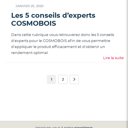
JANVIER 29, 2020
Les 5 conseils d’experts
COSMOBOIS
Dans cette rubrique vous retrouverez donc les 5 conseils
d’experts pour le COSMOBOIS afin de vous permettre
d’appliquer le produit efficacement et d’obtenir un
rendement optimal.
Lire la suite
Page
Vous
Page
Page
Suivant
1
2
lisez
actuellement
la
page
Inscrivez-vous à notre
newsletter