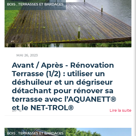
effet elle a sans doute subi les
,
BOIS
TERRASSES ET BARDAGES
MAI 26, 2023
Avant / Après - Rénovation
Terrasse (1/2) : utiliser un
déshuileur et un dégriseur
détachant pour rénover sa
terrasse avec l’AQUANETT®
et le NET-TROL®
6
Lire la suite
Avec l'arrivée des beaux jours, il est grand temps de
préparer les longues soirées d'étés en entretenant sa
terrasse en bois, surtout si elle a passé l'hiver dehors. En
,
BOIS
TERRASSES ET BARDAGES