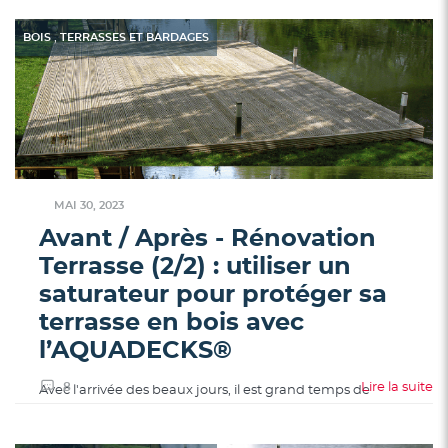
,
BOIS
TERRASSES ET BARDAGES
MAI 30, 2023
Avant / Après - Rénovation
Terrasse (2/2) : utiliser un
saturateur pour protéger sa
terrasse en bois avec
l’AQUADECKS®
8
Lire la suite
Avec l'arrivée des beaux jours, il est grand temps de
préparer les longues soirées d'étés en entretenant sa
terrasse en bois, surtout si elle a passé l'hiver dehors. En