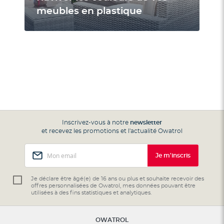
meubles en plastique
Inscrivez-vous à notre
newsletter
et recevez les promotions et l'actualité Owatrol
Inscription
Je m'inscris
à
notre
lettre
Je déclare être âgé(e) de 16 ans ou plus et souhaite recevoir des
offres personnalisées de Owatrol, mes données pouvant être
d’information
utilisées à des fins statistiques et analytiques.
:
OWATROL