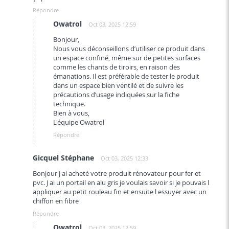
Répondre
Owatrol
Oct 03, 2025 12:59
Bonjour,
Nous vous déconseillons d’utiliser ce produit dans
un espace confiné, même sur de petites surfaces
comme les chants de tiroirs, en raison des
émanations. Il est préférable de tester le produit
dans un espace bien ventilé et de suivre les
précautions d’usage indiquées sur la fiche
technique.
Bien à vous,
L'équipe Owatrol
Répondre
Gicquel Stéphane
Oct 03, 2025 12:33
Bonjour j ai acheté votre produit rénovateur pour fer et
pvc. J ai un portail en alu gris je voulais savoir si je pouvais l
appliquer au petit rouleau fin et ensuite l essuyer avec un
chiffon en fibre
Répondre
Owatrol
Oct 03, 2025 12:59