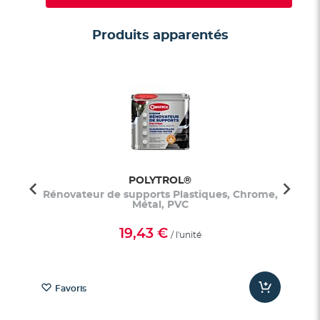
Produits apparentés
POLYTROL®
uille
Rénovateur de supports Plastiques, Chrome,
Rav
Métal, PVC
19,43 €
/ l'unité
Favoris