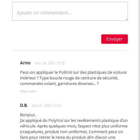
Envoyer
Arno
Nov 24, 2025 10:35
Peut-on appliquer le Politrol sur des plastiques de voiture
intérieur ? Type boucle rouge de ceinture de sécurité,
commandes volant, garnitures diverses... ?
Répondre
D.B.
Oct 03, 2025 12:33
Bonjour,
J’ai appliqué du Polytrol sur les revêtements plastique d’un
véhicule. Après quelques mois, l’aspect n’est plus uniforme
(craquelures, produit non uniforme). Comment peut on
faire pour retirer le reste du produit afin d’avoir une