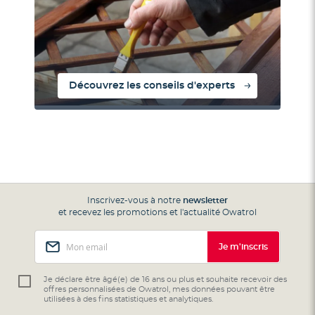
Découvrez les conseils d'experts
Inscrivez-vous à notre
newsletter
et recevez les promotions et l'actualité Owatrol
Inscription
Je m'inscris
à
notre
lettre
Je déclare être âgé(e) de 16 ans ou plus et souhaite recevoir des
offres personnalisées de Owatrol, mes données pouvant être
d’information
utilisées à des fins statistiques et analytiques.
: