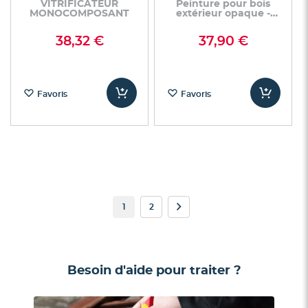
VITRIFICATEUR
Peinture pour bois
MONOCOMPOSANT
extérieur opaque -
Finition Mate
38,32 €
37,90 €
Favoris
Favoris
Page
Vous
Page
Page
Suivant
1
2
lisez
actuellement
la
Besoin d'aide pour traiter ?
page