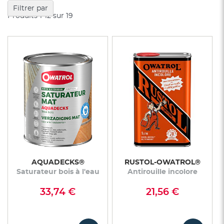
dé
Filtrer par
Produits
1
-
12
sur
19
AQUADECKS®
RUSTOL-OWATROL®
Saturateur bois à l'eau
Antirouille incolore
33,74 €
21,56 €