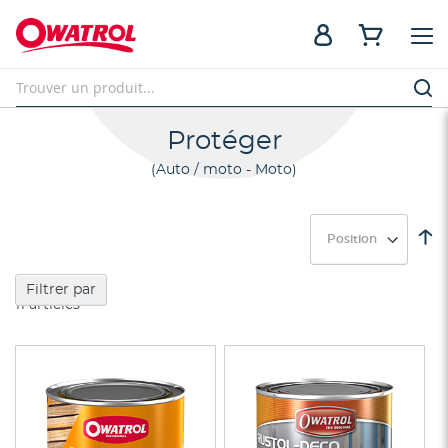
Protéger
Auto / moto - Moto
Pa
or
dé
Filtrer par
11
articles