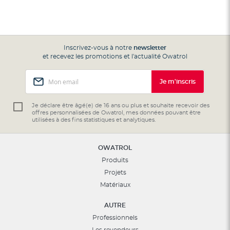
Inscrivez-vous à notre
newsletter
et recevez les promotions et l'actualité Owatrol
Inscription
Je m'inscris
à
notre
lettre
Je déclare être âgé(e) de 16 ans ou plus et souhaite recevoir des
offres personnalisées de Owatrol, mes données pouvant être
d’information
utilisées à des fins statistiques et analytiques.
:
OWATROL
Produits
Projets
Matériaux
AUTRE
Professionnels
Les revendeurs