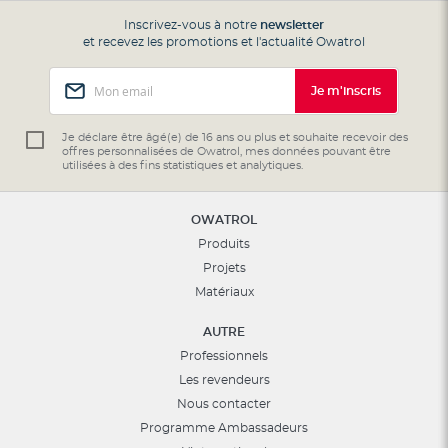
Inscrivez-vous à notre
newsletter
et recevez les promotions et l'actualité Owatrol
Inscription
Je m'inscris
à
notre
lettre
Je déclare être âgé(e) de 16 ans ou plus et souhaite recevoir des
offres personnalisées de Owatrol, mes données pouvant être
d’information
utilisées à des fins statistiques et analytiques.
:
OWATROL
Produits
Projets
Matériaux
AUTRE
Professionnels
Les revendeurs
Nous contacter
Programme Ambassadeurs