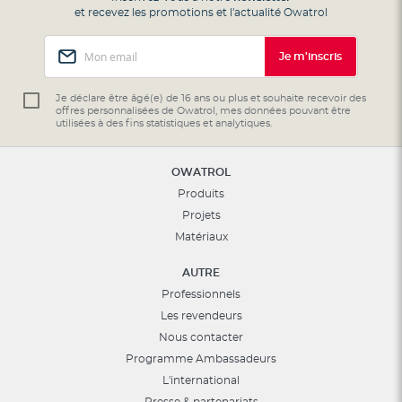
et recevez les promotions et l'actualité Owatrol
Inscription
Je m'inscris
à
notre
lettre
Je déclare être âgé(e) de 16 ans ou plus et souhaite recevoir des
offres personnalisées de Owatrol, mes données pouvant être
d’information
utilisées à des fins statistiques et analytiques.
:
OWATROL
Produits
Projets
Matériaux
AUTRE
Professionnels
Les revendeurs
Nous contacter
Programme Ambassadeurs
L'international