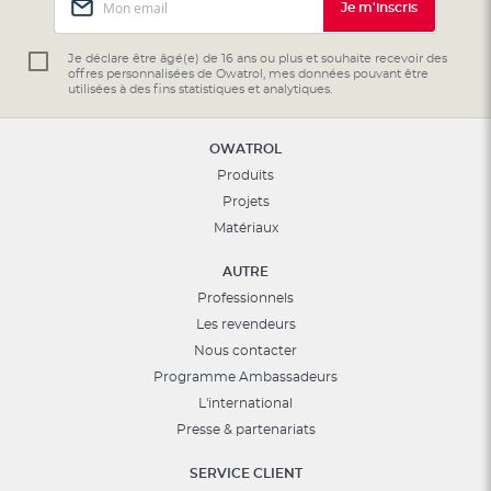
Je m'inscris
à
notre
lettre
Je déclare être âgé(e) de 16 ans ou plus et souhaite recevoir des
offres personnalisées de Owatrol, mes données pouvant être
d’information
utilisées à des fins statistiques et analytiques.
:
OWATROL
Produits
Projets
Matériaux
AUTRE
Professionnels
Les revendeurs
Nous contacter
Programme Ambassadeurs
L'international
Presse & partenariats
SERVICE CLIENT