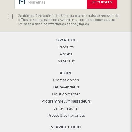
Je m'inscris
à
notre
lettre
Je déclare être âgé(e) de 16 ans ou plus et souhaite recevoir des
offres personnalisées de Owatrol, mes données pouvant être
d’information
utilisées à des fins statistiques et analytiques.
:
OWATROL
Produits
Projets
Matériaux
AUTRE
Professionnels
Les revendeurs
Nous contacter
Programme Ambassadeurs
L'international
Presse & partenariats
SERVICE CLIENT