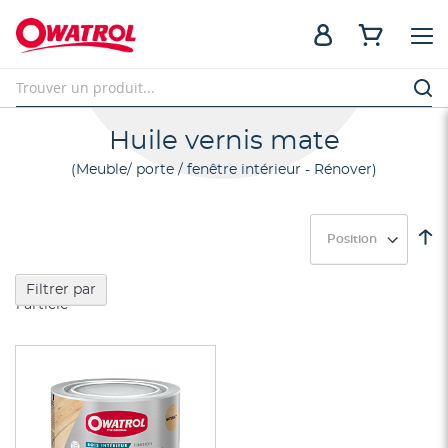
Huile vernis mate
Meuble/ porte / fenêtre intérieur - Rénover
Pa
or
dé
Filtrer par
1
article