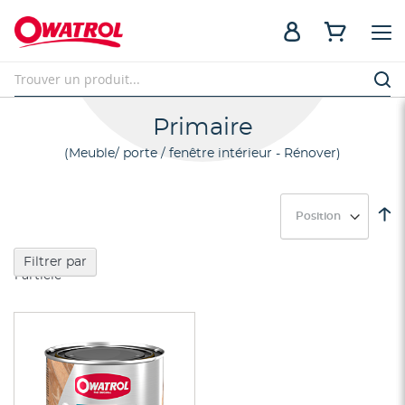
Primaire
Meuble/ porte / fenêtre intérieur - Rénover
Pa
or
dé
Filtrer par
1
article