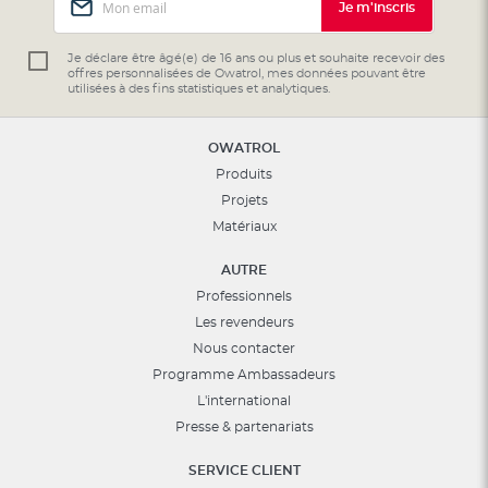
Je m'inscris
à
notre
lettre
Je déclare être âgé(e) de 16 ans ou plus et souhaite recevoir des
offres personnalisées de Owatrol, mes données pouvant être
d’information
utilisées à des fins statistiques et analytiques.
:
OWATROL
Produits
Projets
Matériaux
AUTRE
Professionnels
Les revendeurs
Nous contacter
Programme Ambassadeurs
L'international
Presse & partenariats
SERVICE CLIENT