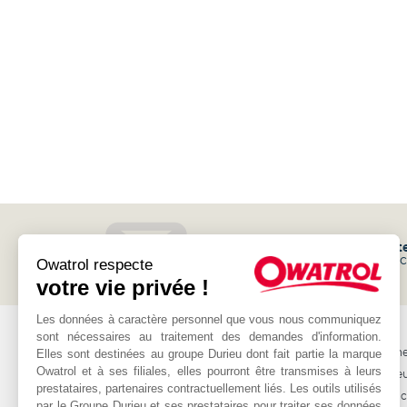
Inscrivez-vous à notre
newslett
et recevez les promotions et l'a
Owatrol respecte
votre vie privée !
Les données à caractère personnel que vous nous communiquez
OWATROL
AUTRE
sont nécessaires au traitement des demandes d'information.
Elles sont destinées au groupe Durieu dont fait partie la marque
Produits
Professionne
Owatrol et à ses filiales, elles pourront être transmises à leurs
Projets
Les revende
prestataires, partenaires contractuellement liés. Les outils utilisés
Matériaux
Nous contac
par le Groupe Durieu et ses prestataires pour traiter ses données