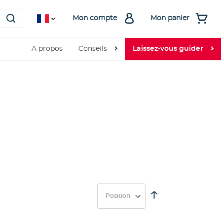
Mon compte
Mon panier
A propos
Conseils
Laissez-vous guider
Par
ordre
décroissant