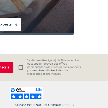
experts
Je déclare être âgé(e) de 16 ans ou plus
et souhaite recevoir des offres
nscris
personnalisées de Owatrol, mes données
pouvant être utilisées à des fins
statistiques et analytiques.
Suivez-nous sur les réseaux sociaux :