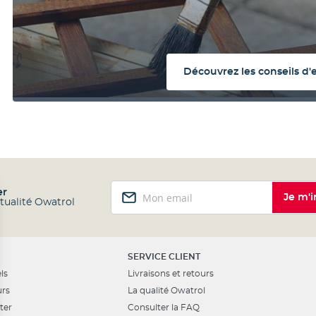
Découvrez les conseils d'
Inscription
er
Je m'i
à
ctualité Owatrol
notre
lettre
d’information
:
SERVICE CLIENT
ls
Livraisons et retours
urs
La qualité Owatrol
ter
Consulter la FAQ