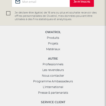
Je m'inscris
à
notre
lettre
Je déclare être âgé(e) de 16 ans ou plus et souhaite recevoir des
offres personnalisées de Owatrol, mes données pouvant être
d’information
utilisées à des fins statistiques et analytiques.
:
OWATROL
Produits
Projets
Matériaux
AUTRE
Professionnels
Les revendeurs
Nous contacter
Programme Ambassadeurs
L'international
Presse & partenariats
SERVICE CLIENT