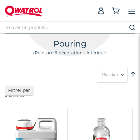
Pouring
Peinture & décoration - Intérieur
Pa
or
dé
Filtrer par
2
articles