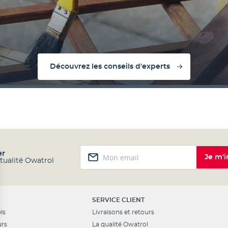
Découvrez les conseils d'experts
Inscription
er
Je m'i
à
ctualité Owatrol
notre
lettre
d’information
:
SERVICE CLIENT
ls
Livraisons et retours
urs
La qualité Owatrol