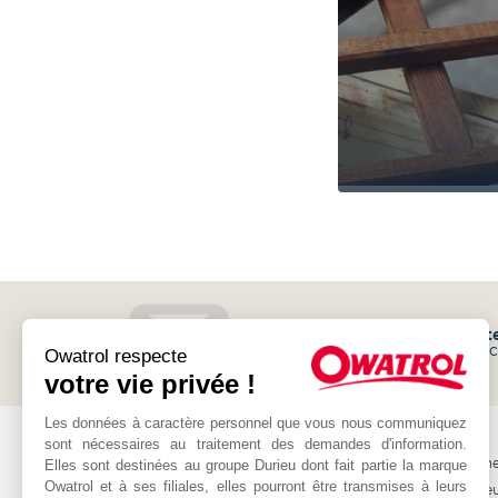
Inscrivez-vous à notre
newslett
et recevez les promotions et l'a
Owatrol respecte
votre vie privée !
Les données à caractère personnel que vous nous communiquez
OWATROL
AUTRE
sont nécessaires au traitement des demandes d'information.
Elles sont destinées au groupe Durieu dont fait partie la marque
Produits
Professionne
Owatrol et à ses filiales, elles pourront être transmises à leurs
Projets
Les revende