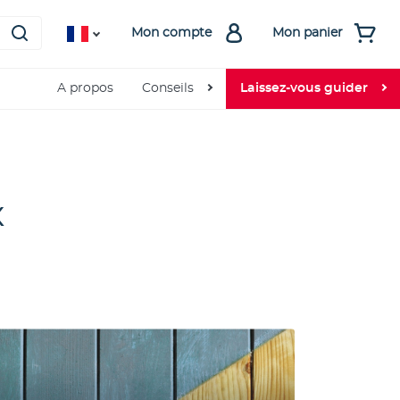
Mon compte
Mon panier
A propos
Conseils
Laissez-vous guider
x