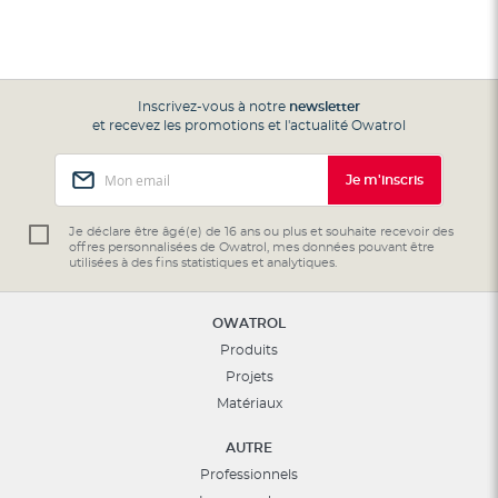
Inscrivez-vous à notre
newsletter
et recevez les promotions et l'actualité Owatrol
Inscription
Je m'inscris
à
notre
lettre
Je déclare être âgé(e) de 16 ans ou plus et souhaite recevoir des
offres personnalisées de Owatrol, mes données pouvant être
d’information
utilisées à des fins statistiques et analytiques.
:
OWATROL
Produits
Projets
Matériaux
AUTRE
Professionnels