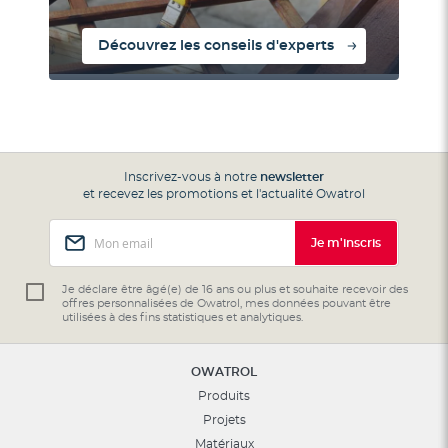
Découvrez les conseils d'experts
Inscrivez-vous à notre
newsletter
et recevez les promotions et l'actualité Owatrol
Inscription
Je m'inscris
à
notre
lettre
Je déclare être âgé(e) de 16 ans ou plus et souhaite recevoir des
offres personnalisées de Owatrol, mes données pouvant être
d’information
utilisées à des fins statistiques et analytiques.
:
OWATROL
Produits
Projets
Matériaux